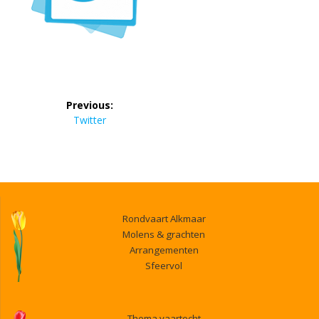
Bericht
Previous:
navigatie
Previous
Twitter
post:
Rondvaart Alkmaar
Molens & grachten
Arrangementen
Sfeervol
Thema vaartocht