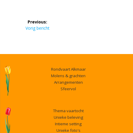
Bericht
Previous:
navigatie
Previous
Vorig bericht
post:
Rondvaart Alkmaar
Molens & grachten
Arrangementen
Sfeervol
Thema vaartocht
Unieke beleving
Intieme setting
Unieke foto's