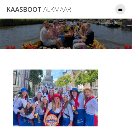
Ga
KAASBOOT
ALKMAAR
naar
de
inhoud