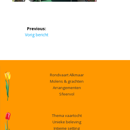
Bericht
Previous:
navigatie
Previous
Vorig bericht
post:
Rondvaart Alkmaar
Molens & grachten
Arrangementen
Sfeervol
Thema vaartocht
Unieke beleving
Intieme setting