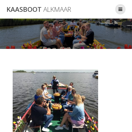
Ga
KAASBOOT
ALKMAAR
naar
de
inhoud