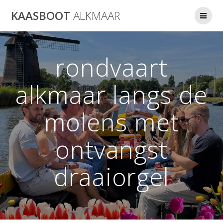
Ga
KAASBOOT
ALKMAAR
naar
de
inhoud
rondvaart
alkmaar langs de
molens met
ontvangst
draaiorgel