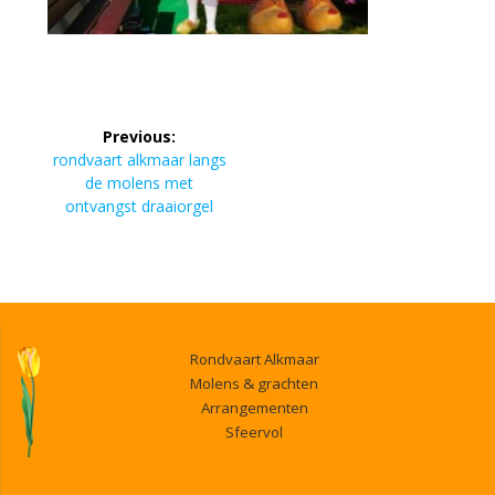
Bericht
Previous:
navigatie
Previous
rondvaart alkmaar langs
post:
de molens met
ontvangst draaiorgel
Rondvaart Alkmaar
Molens & grachten
Arrangementen
Sfeervol