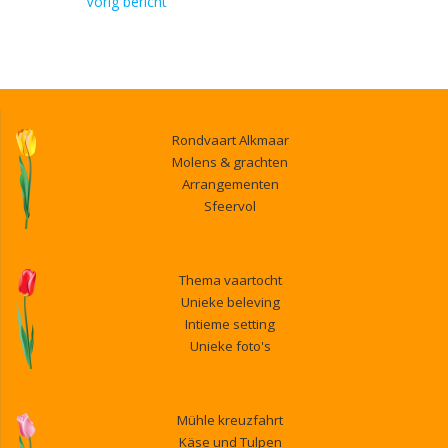
navigatie
Previous
Vorig bericht
post:
Rondvaart Alkmaar
Molens & grachten
Arrangementen
Sfeervol
Thema vaartocht
Unieke beleving
Intieme setting
Unieke foto's
Mühle kreuzfahrt
Käse und Tulpen