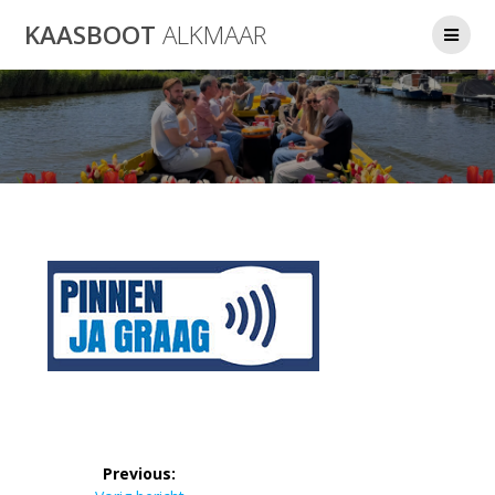
Ga
KAASBOOT
ALKMAAR
naar
de
inhoud
Bericht
Previous: