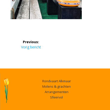
Bericht
Previous:
navigatie
Previous
Vorig bericht
post:
Rondvaart Alkmaar
Molens & grachten
Arrangementen
Sfeervol