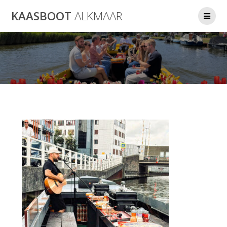
Ga
KAASBOOT
ALKMAAR
naar
de
inhoud