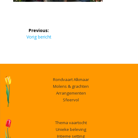
Bericht
Previous:
navigatie
Previous
Vorig bericht
post:
Rondvaart Alkmaar
Molens & grachten
Arrangementen
Sfeervol
Thema vaartocht
Unieke beleving
Intieme setting