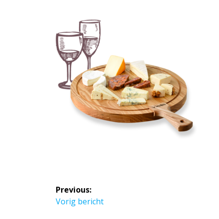
Bericht
Previous:
navigatie
Previous
Vorig bericht
post: