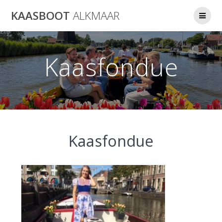
Ga
KAASBOOT
ALKMAAR
naar
de
inhoud
Kaasfondue
Kaasfondue