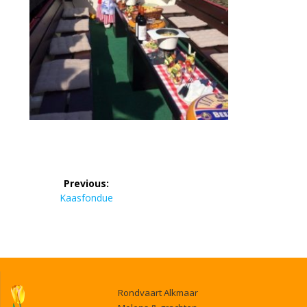
Bericht
Previous:
navigatie
Previous
Kaasfondue
post:
Rondvaart Alkmaar