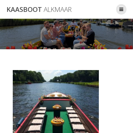
Ga
KAASBOOT
ALKMAAR
naar
de
inhoud