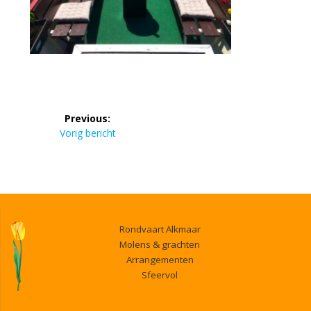
Bericht
Previous:
navigatie
Previous
Vorig bericht
post:
Rondvaart Alkmaar
Molens & grachten
Arrangementen
Sfeervol