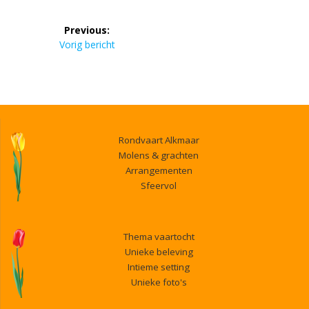
Bericht
Previous:
navigatie
Previous
Vorig bericht
post:
Rondvaart Alkmaar
Molens & grachten
Arrangementen
Sfeervol
Thema vaartocht
Unieke beleving
Intieme setting
Unieke foto's