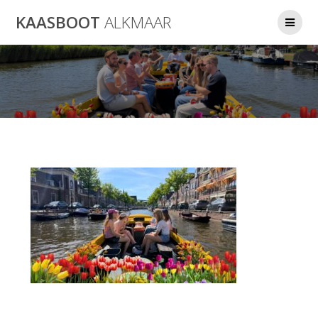
Ga
KAASBOOT
ALKMAAR
naar
de
inhoud