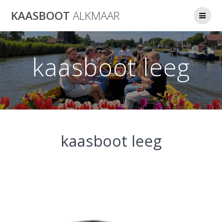
Ga
KAASBOOT
ALKMAAR
naar
de
inhoud
kaasboot leeg
kaasboot leeg