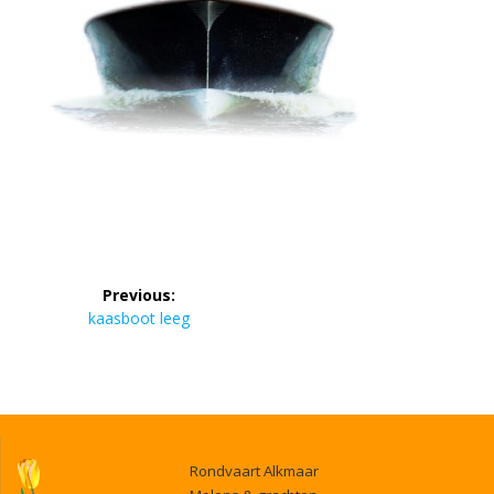
Bericht
Previous:
navigatie
Previous
kaasboot leeg
post:
Rondvaart Alkmaar