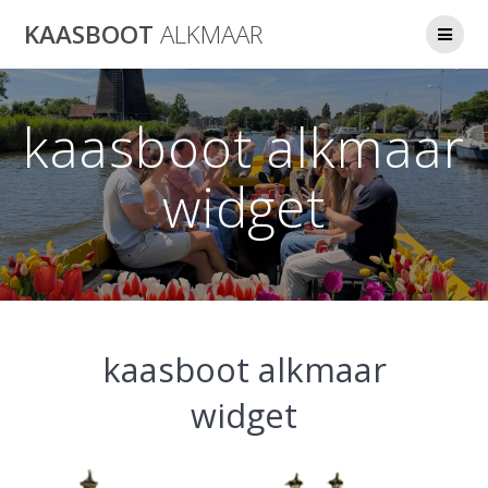
Ga
KAASBOOT
ALKMAAR
naar
de
inhoud
kaasboot alkmaar
widget
kaasboot alkmaar
widget