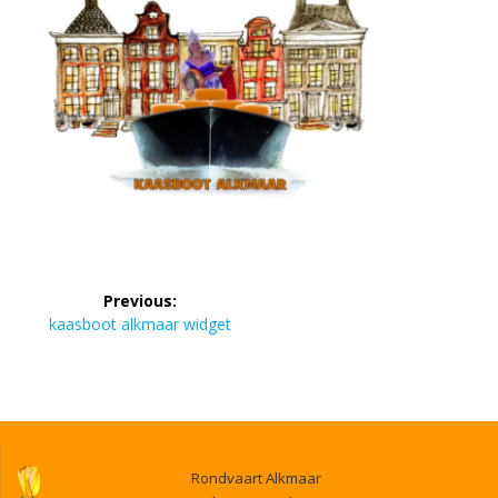
Bericht
Previous:
navigatie
Previous
kaasboot alkmaar widget
post:
Rondvaart Alkmaar