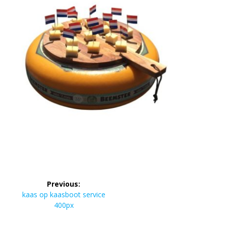
Bericht
Previous:
navigatie
Previous
kaas op kaasboot service
post:
400px