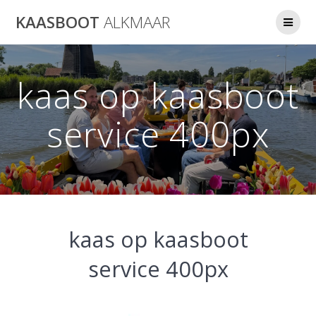
Ga
KAASBOOT
ALKMAAR
naar
de
inhoud
kaas op kaasboot
service 400px
kaas op kaasboot
service 400px