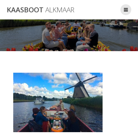
Ga
KAASBOOT
ALKMAAR
naar
de
inhoud