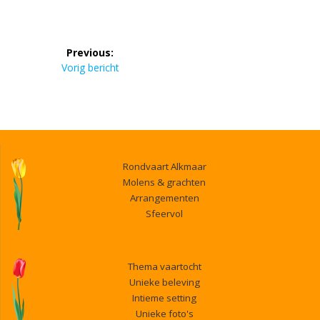
Bericht
Previous:
navigatie
Previous
Vorig bericht
post:
Rondvaart Alkmaar
Molens & grachten
Arrangementen
Sfeervol
Thema vaartocht
Unieke beleving
Intieme setting
Unieke foto's