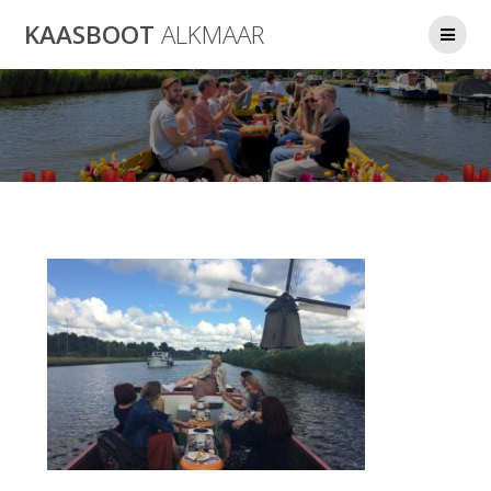
Ga
KAASBOOT
ALKMAAR
naar
de
inhoud