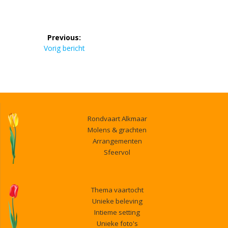
Bericht
Previous:
navigatie
Previous
Vorig bericht
post:
Rondvaart Alkmaar
Molens & grachten
Arrangementen
Sfeervol
Thema vaartocht
Unieke beleving
Intieme setting
Unieke foto's