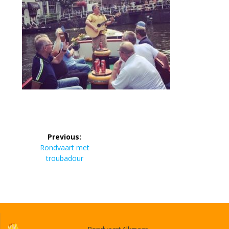
Bericht
Previous:
navigatie
Previous
Rondvaart met
post:
troubadour