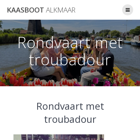
Ga
KAASBOOT
ALKMAAR
naar
de
inhoud
Rondvaart met
troubadour
Rondvaart met
troubadour