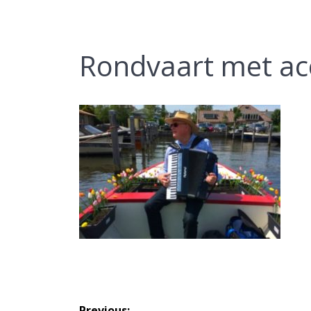
Rondvaart met ac
Bericht
Previous: