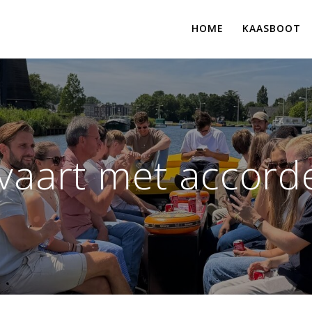
HOME
KAASBOOT
aart met accord