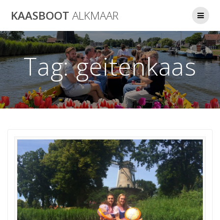
Ga
KAASBOOT
ALKMAAR
naar
de
inhoud
Tag:
geitenkaas