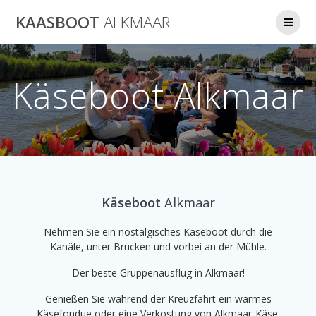
Ga
KAASBOOT
ALKMAAR
naar
de
inhoud
Käseboot Alkmaar
Käseboot
Alkmaar
Nehmen Sie ein nostalgisches Käseboot durch die
Kanäle, unter Brücken und vorbei an der Mühle.
Der beste Gruppenausflug in Alkmaar!
Genießen Sie während der Kreuzfahrt ein warmes
Käsefondue oder eine Verkostung von Alkmaar-Käse.